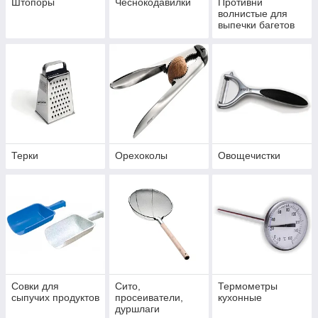
Штопоры
Чеснокодавилки
Противни
волнистые для
выпечки багетов
Терки
Орехоколы
Овощечистки
Совки для
Сито,
Термометры
сыпучих продуктов
просеиватели,
кухонные
дуршлаги