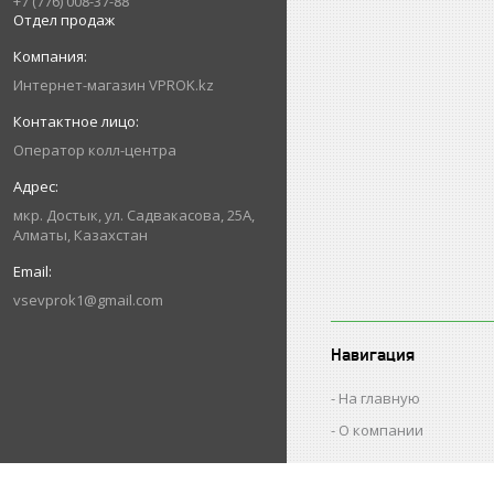
+7 (776) 008-37-88
Отдел продаж
Интернет-магазин VPROK.kz
Оператор колл-центра
мкр. Достык, ул. Садвакасова, 25А,
Алматы, Казахстан
vsevprok1@gmail.com
Навигация
На главную
О компании