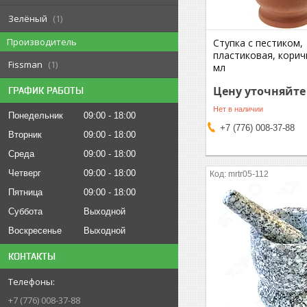
Зелёный
1
Производитель
Ступка с пестиком,
пластиковая, корич
Fissman
1
мл
Цену уточняйте
ГРАФИК РАБОТЫ
Нет в наличии
Понедельник
09:00
18:00
+7 (776) 008-37-88
Вторник
09:00
18:00
Среда
09:00
18:00
Четверг
09:00
18:00
mrtr05-112
Пятница
09:00
18:00
Суббота
Выходной
Воскресенье
Выходной
КОНТАКТЫ
+7 (776) 008-37-88