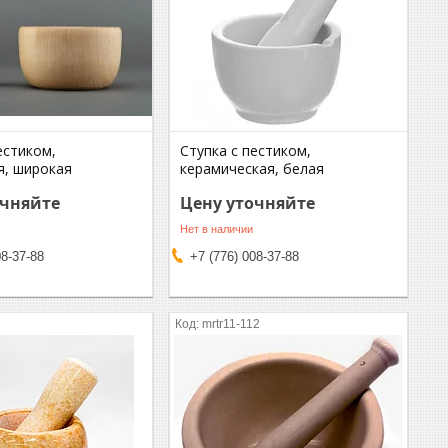
естиком,
Ступка с пестиком,
я, широкая
керамическая, белая
очняйте
Цену уточняйте
Нет в наличии
08-37-88
+7 (776) 008-37-88
mrtr11-112