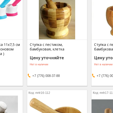
а 11x7,5 см
Ступка с пестиком,
Ступка с п
иконовом
бамбуковая, клетка
бамбукова
а )
Цену уточняйте
Цену ут
Нет в наличии
Нет в наличии
+7 (776) 008-37-88
+7 (776) 0
mrtr16-112
mrtr17-1