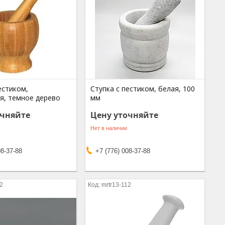
естиком,
Ступка с пестиком, белая, 100
я, темное дерево
мм
очняйте
Цену уточняйте
Нет в наличии
08-37-88
+7 (776) 008-37-88
12
mrtr13-112