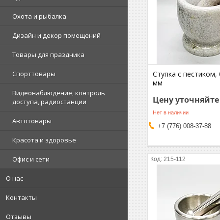
Охота и рыбалка
Дизайн и декор помещений
Товары для праздника
Спорттовары
Ступка с пестиком, 
мм
Видеонаблюдение, контроль
Цену уточняйте
доступа, радиостанции
Нет в наличии
Автотовары
+7 (776) 008-37-88
Красота и здоровье
Офис и сети
215-112
О нас
Контакты
Отзывы