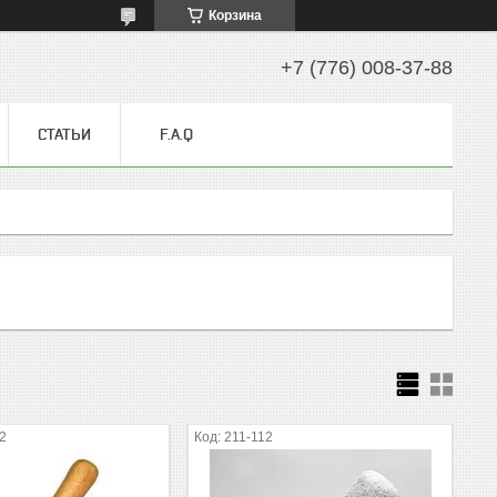
Корзина
+7 (776) 008-37-88
СТАТЬИ
F.A.Q
12
211-112