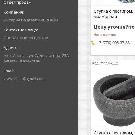
Отдел продаж
Ступка с пестиком, 
мраморная
Интернет-магазин VPROK.kz
Цену уточняйте
Нет в наличии
Оператор колл-центра
+7 (776) 008-37-88
мкр. Достык, ул. Садвакасова, 25А,
Алматы, Казахстан
mrtr04-112
vsevprok1@gmail.com
Ступка с пестиком, 