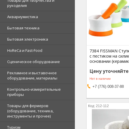
Товары для творчества и
рукоделия
Аквариумистика
Бытовая техника
Бытовая электроника
HoReCa и Fast-Food
7384 FISSMAN Ступк
с пестиком на сил
основании (керамик
Сценическое оборудование
Цену уточняйте
Рекламное и выставочное
оборудование, материалы
Нет в наличии
+7 (776) 008-37-88
Контрольно-измерительные
приборы
Товары для фермеров
212-112
(оборудование, техника,
инструменты и прочее)
Туризм