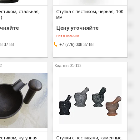
естиком, стальная,
Ступка с пестиком, черная, 100
)
мм
очняйте
Цену уточняйте
Нет в наличии
08-37-88
+7 (776) 008-37-88
12
mrtr01-112
естиком, чугунная
Ступки с пестиками, каменные,