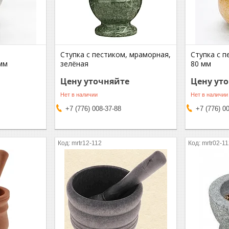
Ступка с пестиком, мраморная,
Ступка с п
мм
зелёная
80 мм
Цену уточняйте
Цену ут
Нет в наличии
Нет в наличии
+7 (776) 008-37-88
+7 (776) 0
mrtr12-112
mrtr02-1