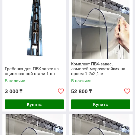
Комплект ПВХ-завес,
Гребенка для ПВХ завес из
ламелей морозостойких на
оцинкованной стали 1 шт
проем 1,2x2,1 м
В наличии
В наличии
ы из ПВХ представляют собой наборы полос из
3 000
52 800
₸
₸
поливинилхлорида, которые закрепляются над дверными
проемами или под потолком. Они отгораживают
Купить
Купить
пространство или его часть и препятствуют току воздуха.
Полосы из ПВХ имеют определенную толщину, ширину и
плотность, и они возвращаются на место под действием
собственного веса. Полосы расходятся, когда пропускают
объект, и быстро занимают прежнее положение. Это