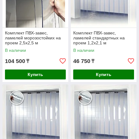
сварке.
Преимущества ПВХ завес:
Надежная термоизоляция.
Защита от внешних воздействий.
Комплект ПВХ-завес,
Комплект ПВХ-завес,
Экономия электроэнергии.
ламелей морозостойких на
ламелей стандартных на
проем 2,5x2,5 м
проем 1,2x2,1 м
Простота в обслуживании.
В наличии
В наличии
Экономическая стоимость.
104 500
46 750
₸
₸
Долговечность.
Возможность использования в разных сферах.
Купить
Купить
ПВХ завесы
широко используются в разных отраслях
производства и торговли. Они находят применение в местах
хранения или приготовления замороженных или
охлажденных продуктов, таких как склады, холодильные
помещения, пищевые комбинаты и фабрики.
Купить завесы в Алматы - VPROK.kz
ПВХ завесы
от VPROK.kz являются эффективным решением
для снижения расходов на отопление или охлаждение
помещений.