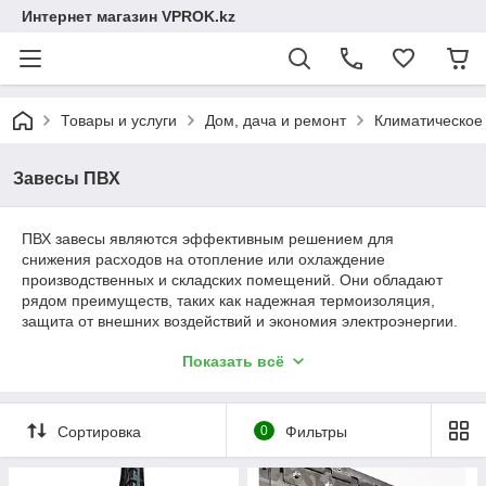
Интернет магазин VPROK.kz
Товары и услуги
Дом, дача и ремонт
Климатическое
Завесы ПВХ
ПВХ завесы являются эффективным решением для
снижения расходов на отопление или охлаждение
производственных и складских помещений. Они обладают
рядом преимуществ, таких как надежная термоизоляция,
защита от внешних воздействий и экономия электроэнергии.
Что такое завесы из ПВХ
Показать всё
З
а
Сортировка
0
Фильтры
в
е
с