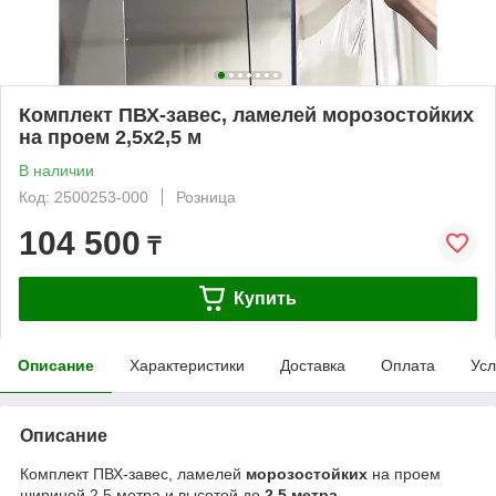
Комплект ПВХ-завес, ламелей морозостойких
на проем 2,5x2,5 м
В наличии
Код: 2500253-000
Розница
104 500
₸
Купить
Описание
Характеристики
Доставка
Оплата
Усл
Описание
Комплект ПВХ-завес, ламелей
морозостойких
на проем
шириной 2,5 метра и высотой до
2,5 метра.