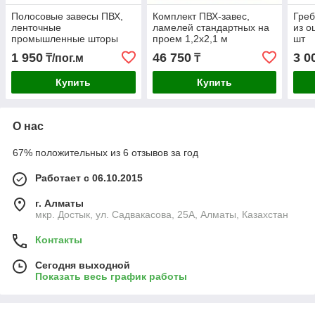
Полосовые завесы ПВХ,
Комплект ПВХ-завес,
Греб
ленточные
ламелей стандартных на
из о
промышленные шторы
проем 1,2x2,1 м
шт
200 мм, толщина 3 мм
1 950
46 750
3 0
₸/пог.м
₸
Купить
Купить
О нас
67% положительных из 6 отзывов за год
Работает с 06.10.2015
г. Алматы
мкр. Достык, ул. Садвакасова, 25А, Алматы, Казахстан
Контакты
Сегодня выходной
Показать весь график работы