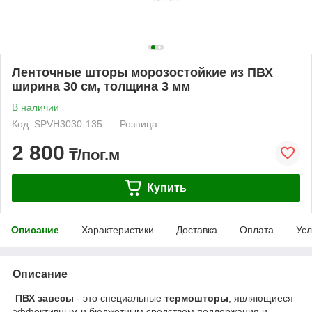
Ленточные шторы морозостойкие из ПВХ
ширина 30 см, толщина 3 мм
В наличии
Код: SPVH3030-135
Розница
2 800
₸/пог.м
Купить
Описание
Характеристики
Доставка
Оплата
Усл
Описание
ПВХ завесы
- это специальные
термошторы
, являющиеся
эффективным и бюджетным средством поддержания и