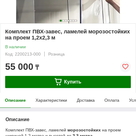
Комплект ПВХ-завес, ламелей морозостойких
на проем 1,2x2,3 м
В наличии
Код: 2200213-000
Розница
55 000
₸
Купить
Описание
Характеристики
Доставка
Оплата
Усл
Описание
Комплект ПВХ-завес, ламелей
морозостойких
на проем
шириной 1,2 метра и высотой до
2,3 метра.