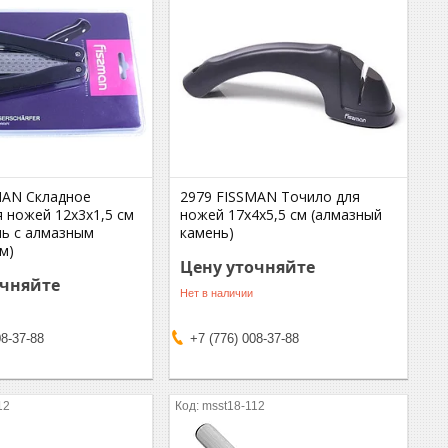
MAN Складное
2979 FISSMAN Точило для
 ножей 12x3x1,5 см
ножей 17x4x5,5 см (алмазный
ль с алмазным
камень)
м)
Цену уточняйте
очняйте
Нет в наличии
08-37-88
+7 (776) 008-37-88
12
msst18-112