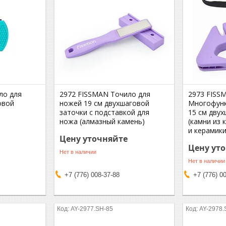
ло для
2972 FISSMAN Точило для
2973 FISS
овой
ножей 19 см двухшаговой
Многофунк
заточки с подставкой для
15 см дву
ножа (алмазный камень)
(камни из
и керамики
Цену уточняйте
Цену ут
Нет в наличии
Нет в наличии
+7 (776) 008-37-88
+7 (776) 0
AY-2977.SH-85
AY-2978.