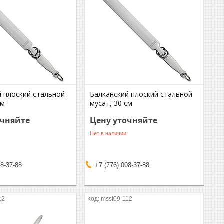
й плоский стальной
Балканский плоский стальной
см
мусат, 30 см
очняйте
Цену уточняйте
Нет в наличии
08-37-88
+7 (776) 008-37-88
12
msst09-112