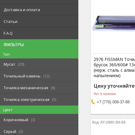
Доставка и оплата
Статьи
F.A.Q
ФИЛЬТРЫ
Тип
2976 FISSMAN Точи
Мусат
20
брусок 360/600# 13x
(нерж. сталь с алм
напылением)
Точильный камень
12
Цену уточняйте
Точилка механическая
9
Нет в наличии
Точилка электрическая
3
+7 (776) 008-37-88
Цвет
Коричневый
3
AY-2980.SH-85
Серый
2