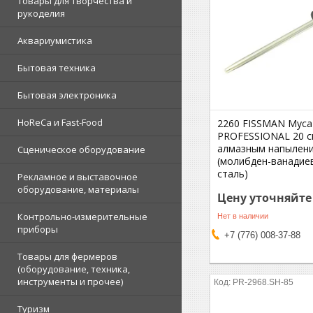
Товары для творчества и
рукоделия
Аквариумистика
Бытовая техника
Бытовая электроника
HoReCa и Fast-Food
2260 FISSMAN Муса
PROFESSIONAL 20 с
алмазным напылен
Сценическое оборудование
(молибден-ванадие
сталь)
Рекламное и выставочное
оборудование, материалы
Цену уточняйте
Контрольно-измерительные
Нет в наличии
приборы
+7 (776) 008-37-88
Товары для фермеров
(оборудование, техника,
инструменты и прочее)
PR-2968.SH-85
Туризм