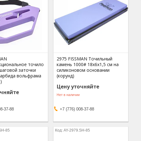
MAN
2975 FISSMAN Точильный
циональное точило
камень 1000# 18x6x1,5 см на
хшаговой заточки
силиконовом основании
 карбида вольфрама
(корунд)
)
Цену уточняйте
очняйте
Нет в наличии
08-37-88
+7 (776) 008-37-88
SH-85
AY-2979.SH-85