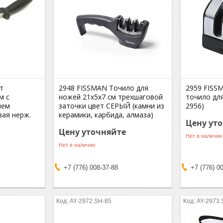
т
2948 FISSMAN Точило для
2959 FISS
м с
ножей 21x5x7 см трехшаговой
точило для
ием
заточки цвет СЕРЫЙ (камни из
2956)
вая нерж.
керамики, карбида, алмаза)
Цену ут
Цену уточняйте
Нет в наличии
Нет в наличии
+7 (776) 008-37-88
+7 (776) 0
AY-2972.SH-85
AY-2973.