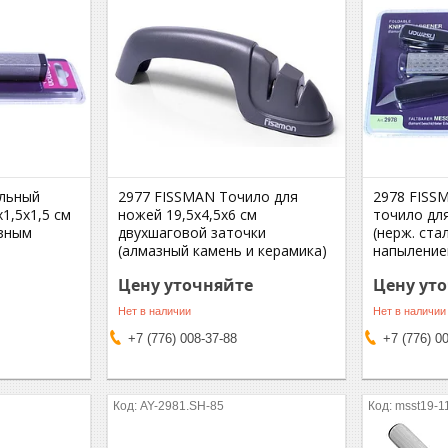
льный
2977 FISSMAN Точило для
2978 FISS
1,5x1,5 см
ножей 19,5x4,5x6 см
точило для
азным
двухшаговой заточки
(нерж. ста
(алмазный камень и керамика)
напыление
Цену уточняйте
Цену ут
Нет в наличии
Нет в наличии
+7 (776) 008-37-88
+7 (776) 0
AY-2981.SH-85
msst19-1