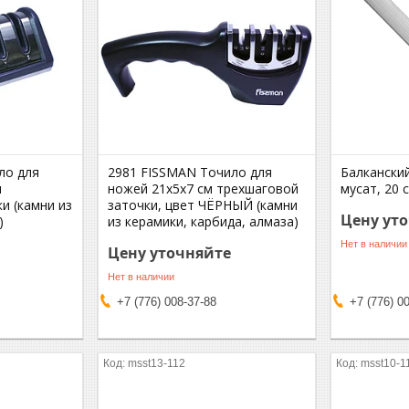
ло для
2981 FISSMAN Точило для
Балкански
м
ножей 21x5x7 см трехшаговой
мусат, 20 
и (камни из
заточки, цвет ЧЁРНЫЙ (камни
Цену ут
)
из керамики, карбида, алмаза)
Нет в наличии
Цену уточняйте
Нет в наличии
+7 (776) 008-37-88
+7 (776) 0
msst13-112
msst10-1