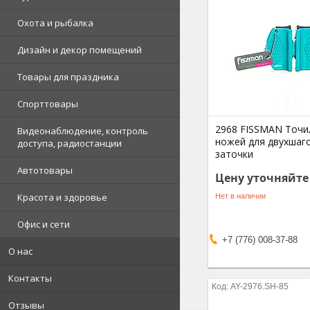
Охота и рыбалка
Дизайн и декор помещений
Товары для праздника
Спорттовары
2968 FISSMAN Точи
Видеонаблюдение, контроль
ножей для двухшаг
доступа, радиостанции
заточки
Автотовары
Цену уточняйте
Красота и здоровье
Нет в наличии
Офис и сети
+7 (776) 008-37-88
О нас
Контакты
AY-2976.SH-85
Отзывы