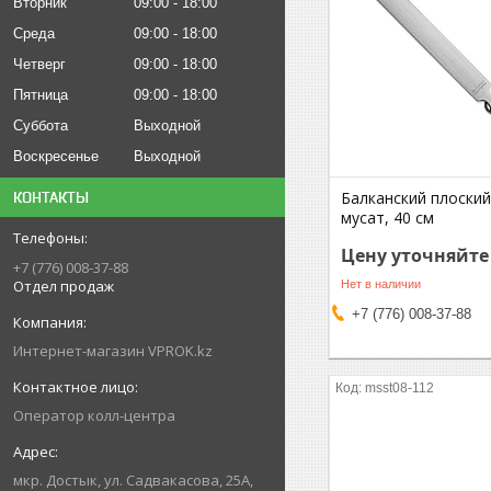
Вторник
09:00
18:00
Среда
09:00
18:00
Четверг
09:00
18:00
Пятница
09:00
18:00
Суббота
Выходной
Воскресенье
Выходной
Балканский плоский
КОНТАКТЫ
мусат, 40 см
Цену уточняйте
+7 (776) 008-37-88
Отдел продаж
Нет в наличии
+7 (776) 008-37-88
Интернет-магазин VPROK.kz
msst08-112
Оператор колл-центра
мкр. Достык, ул. Садвакасова, 25А,