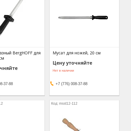
азный BergHOFF для
Мусат для ножей, 20 см
см
Цену уточняйте
очняйте
Нет в наличии
08-37-88
+7 (776) 008-37-88
12
msst12-112