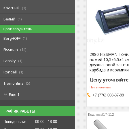
Красный
1
Белый
1
Производитель
BergHOFF
1
Fissman
14
2980 FISSMAN Точи
ножей 10,5x6,5x4 с
Lansky
1
двухшаговой заточк
карбида и керамики
Rondell
1
Цену уточняйте
Tramontina
5
Нет в наличии
Еще 1
+7 (776) 008-37-88
ГРАФИК РАБОТЫ
msst17-112
Понедельник
09:00
18:00