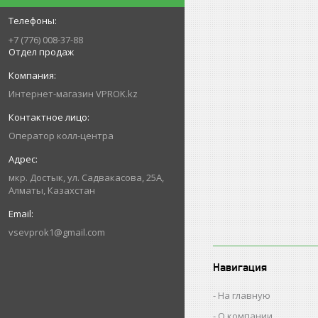
+7 (776) 008-37-88
Отдел продаж
Интернет-магазин VPROK.kz
Оператор колл-центра
мкр. Достык, ул. Садвакасова, 25А,
Алматы, Казахстан
vsevprok1@gmail.com
Навигация
На главную
О компании