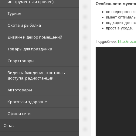
инструменты и прочее)
Особенности мусата
не подвержен к
Туризм
имеет оптималь
подходит для в
Охота и рыбалка
прост в уходе.
Дизайн и декор помещений
Подробнее:
http://ro
Товары для праздника
Спорттовары
Видеонаблюдение, контроль
доступа, радиостанции
Автотовары
Красота и здоровье
Офис и сети
О нас