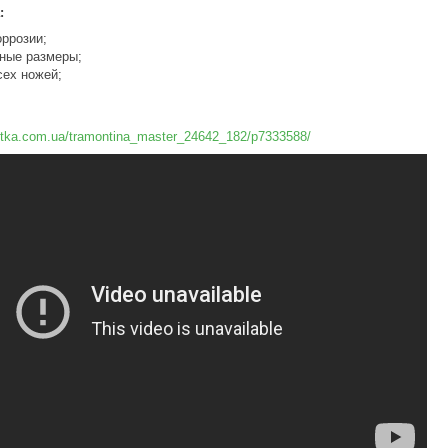
:
оррозии;
ные размеры;
сех ножей;
zetka.com.ua/tramontina_master_24642_182/p7333588/