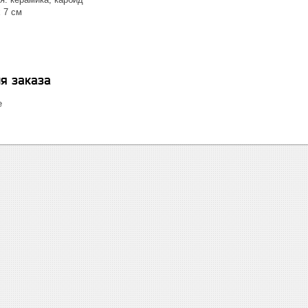
x 7 см
я заказа
е