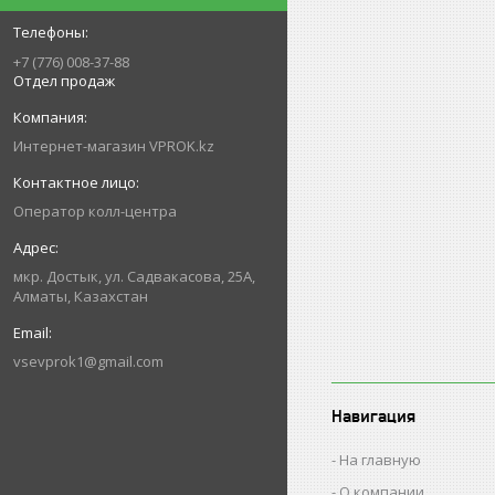
+7 (776) 008-37-88
Отдел продаж
Интернет-магазин VPROK.kz
Оператор колл-центра
мкр. Достык, ул. Садвакасова, 25А,
Алматы, Казахстан
vsevprok1@gmail.com
Навигация
На главную
О компании