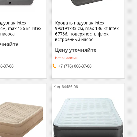
дувная Intex
Кровать надувная Intex
см, max 136 кг Intex
99х191х33 см, max 136 кг Intex
 насоса
67766, поверхность флок,
встроенный насос
очняйте
Цену уточняйте
Нет в наличии
08-37-88
+7 (776) 008-37-88
6
64486-06