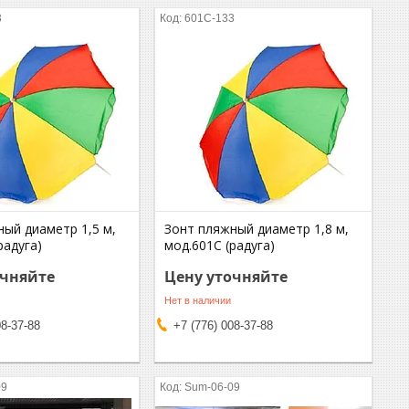
3
601C-133
ный диаметр 1,5 м,
Зонт пляжный диаметр 1,8 м,
радуга)
мод.601С (радуга)
очняйте
Цену уточняйте
Нет в наличии
08-37-88
+7 (776) 008-37-88
09
Sum-06-09