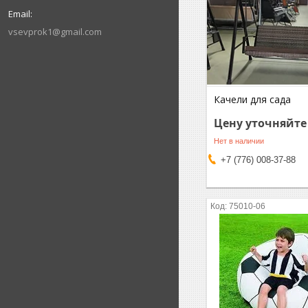
vsevprok1@gmail.com
Качели для сада
Цену уточняйте
Нет в наличии
+7 (776) 008-37-88
75010-06