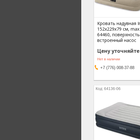
Кровать надувная I
152х229х79 см, max 
64460, поверхность
встроенный насос
Цену уточняйте
Нет в наличии
+7 (776) 008-37-88
64136-06