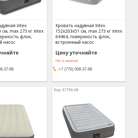
дувная Intex
Кровать надувная Intex
 см, max 273 кг Intex
152х203х51 см, max 273 кг Intex
ерхность флок,
64464, поверхность флок,
й насос
встроенный насос
очняйте
Цену уточняйте
Нет в наличии
08-37-88
+7 (776) 008-37-88
6
67766-06