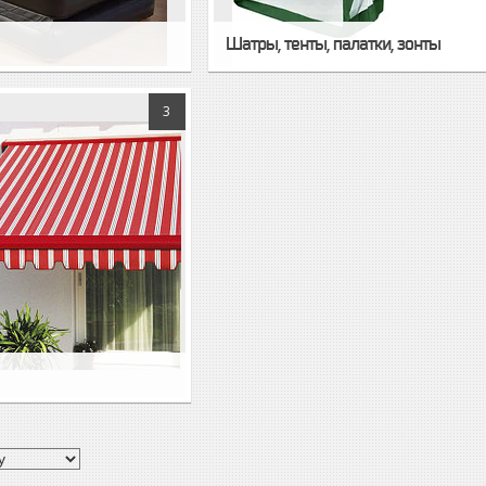
Шатры, тенты, палатки, зонты
3