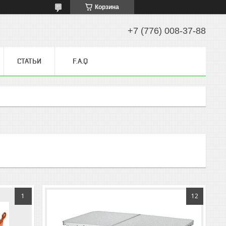
Корзина
+7 (776) 008-37-88
СТАТЬИ
F.A.Q
1
12