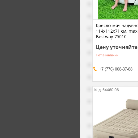
Кресло-мяч надувн
114х112х71 см, max 
Bestway 75010
Цену уточняйте
Нет в наличии
+7 (776) 008-37-88
64460-06