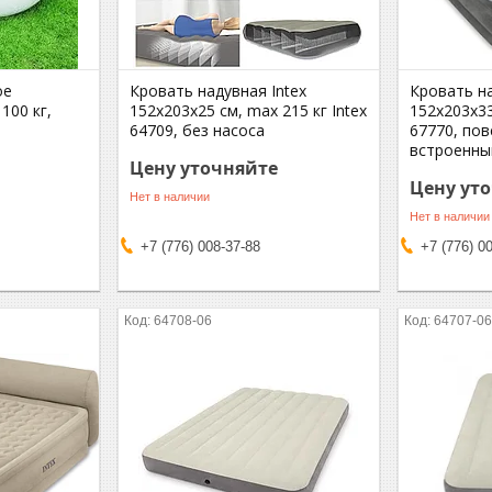
ое
Кровать надувная Intex
Кровать на
100 кг,
152х203х25 см, max 215 кг Intex
152х203х33
64709, без насоса
67770, пов
встроенны
Цену уточняйте
Цену ут
Нет в наличии
Нет в наличии
+7 (776) 008-37-88
+7 (776) 0
64708-06
64707-0