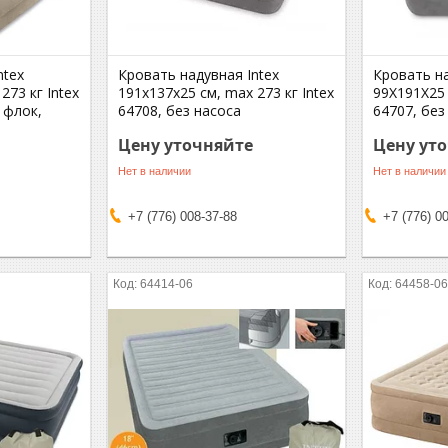
ntex
Кровать надувная Intex
Кровать на
273 кг Intex
191х137х25 см, max 273 кг Intex
99Х191Х25 
 флок,
64708, без насоса
64707, без
Цену уточняйте
Цену ут
Нет в наличии
Нет в наличии
+7 (776) 008-37-88
+7 (776) 0
64414-06
64458-0