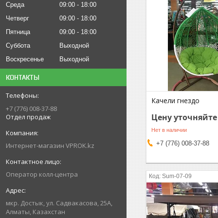
Среда
09:00
18:00
Четверг
09:00
18:00
Пятница
09:00
18:00
Суббота
Выходной
Воскресенье
Выходной
КОНТАКТЫ
Качели гнездо
+7 (776) 008-37-88
Цену уточняйте
Отдел продаж
Нет в наличии
+7 (776) 008-37-88
Интернет-магазин VPROK.kz
Оператор колл-центра
Sum-07-09
мкр. Достык, ул. Садвакасова, 25А,
Алматы, Казахстан