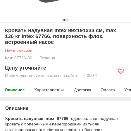
Кровать надувная Intex 99х191х33 см, max
136 кг Intex 67766, поверхность флок,
встроенный насос
Нет в наличии
Код: 67766-06
Розница
Цену уточняйте
Минимальная сумма заказа на сайте — 2 000 ₸
Описание
Характеристики
Доставка
Оплата
Усл
Описание
Кровать надувная Intex 67766
- односпальная надувная
кровать с поперечными перегородками из тысяч
высокопрочных полиэфирных волокон, обеспечит