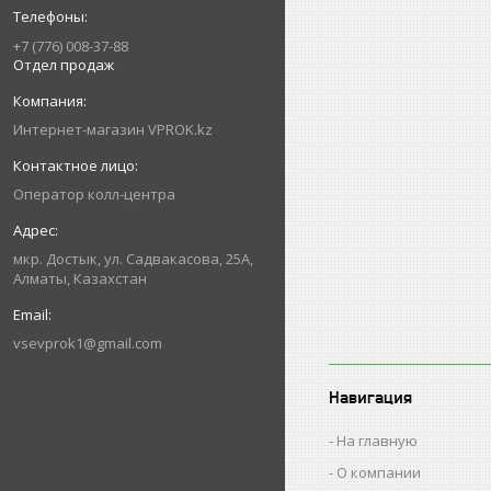
+7 (776) 008-37-88
Отдел продаж
Интернет-магазин VPROK.kz
Оператор колл-центра
мкр. Достык, ул. Садвакасова, 25А,
Алматы, Казахстан
vsevprok1@gmail.com
Навигация
На главную
О компании