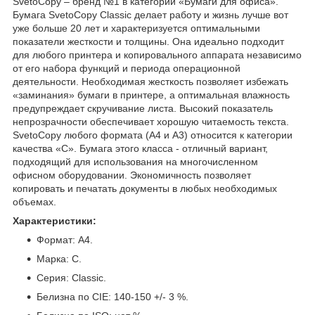
SvetoСopy – бренд №1 в категории «Бумаги для офиса».
Бумага SvetoCopy Classic делает работу и жизнь лучше вот
уже больше 20 лет и характеризуется оптимальными
показатели жесткости и толщины. Она идеально подходит
для любого принтера и копировального аппарата независимо
от его набора функций и периода операционной
деятельности. Необходимая жесткость позволяет избежать
«заминания» бумаги в принтере, а оптимальная влажность
предупреждает скручивание листа. Высокий показатель
непрозрачности обеспечивает хорошую читаемость текста.
SvetoCopy любого формата (А4 и A3) относится к категории
качества «С». Бумага этого класса - отличный вариант,
подходящий для использования на многочисленном
офисном оборудовании. Экономичность позволяет
копировать и печатать документы в любых необходимых
объемах.
Характеристики:
Формат: А4.
Марка: C.
Серия: Classic.
Белизна по CIE: 140-150 +/- 3 %.