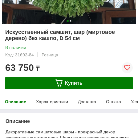
Искусственный самшит, шар (миртовое
дерево) без кашпо, D 54 см
В наличии
Код: 31692-84
Розница
63 750
₸
Купить
Описание
Характеристики
Доставка
Оплата
Усл
Описание
Декоративные самшитовые шары - прекрасный декор
современных интерьеров. Шары из искусственного самшита