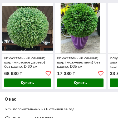
Искусственный самшит,
Искусственный самшит,
Иску
шар (миртовое дерево)
шар (можжевельник) без
шар 
без кашпо, D 60 см
кашпо, D35 см
кашп
68 630
17 380
33 
₸
₸
Купить
Купить
О нас
67% положительных из 6 отзывов за год