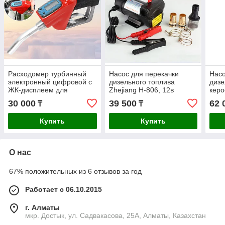
Расходомер турбинный
Насос для перекачки
Насо
электронный цифровой с
дизельного топлива
дизе
ЖК-дисплеем для
Zhejiang H-806, 12в
кер
дизельного топлива,
12D
30 000
39 500
62 
₸
₸
бензина, масла, метанола
Купить
Купить
О нас
67% положительных из 6 отзывов за год
Работает с 06.10.2015
г. Алматы
мкр. Достык, ул. Садвакасова, 25А, Алматы, Казахстан