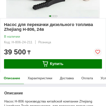
Насос для перекачки дизельного топлива
Zhejiang H-806, 24в
В наличии
Код: H-806-24-211
Розница
39 500
₸
Купить
Описание
Характеристики
Доставка
Оплата
Усл
Описание
Насос H-806 производства китайской компании Zhejiang
Lianghang Tools применяется для перекачки дизельного,