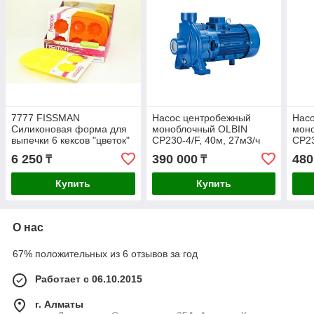
7777 FISSMAN
Насос центробежный
Нас
Силиконовая форма для
моноблочный OLBIN
мон
выпечки 6 кексов "цветок"
CP230-4/F, 40м, 27м3/ч
CP23
7,5x7,5x3,8 см
6 250
390 000
480
₸
₸
Купить
Купить
О нас
67% положительных из 6 отзывов за год
Работает с 06.10.2015
г. Алматы