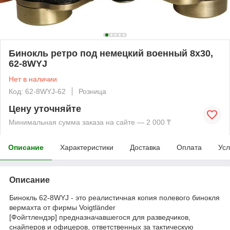
Бинокль ретро под немецкий военный 8x30,
62-8WYJ
Нет в наличии
Код: 62-8WYJ-62
Розница
Цену уточняйте
Минимальная сумма заказа на сайте — 2 000 ₸
Описание
Характеристики
Доставка
Оплата
Усл
Описание
Бинокль 62-8WYJ - это реалистичная копия полевого бинокля
вермахта от фирмы Voigtländer
[Фойгтлендэр] предназначавшегося для разведчиков,
снайперов и офицеров, ответственных за тактическую