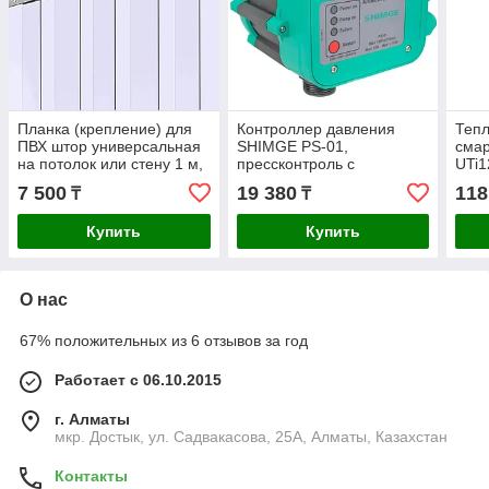
Планка (крепление) для
Контроллер давления
Тепл
ПВХ штор универсальная
SHIMGE PS-01,
сма
на потолок или стену 1 м,
прессконтроль с
UTi1
6 подвесок
настройкой стартового
ИК-
7 500
19 380
118
₸
₸
давления насоса, 1.1кВт
для 
Купить
Купить
О нас
67% положительных из 6 отзывов за год
Работает с 06.10.2015
г. Алматы
мкр. Достык, ул. Садвакасова, 25А, Алматы, Казахстан
Контакты