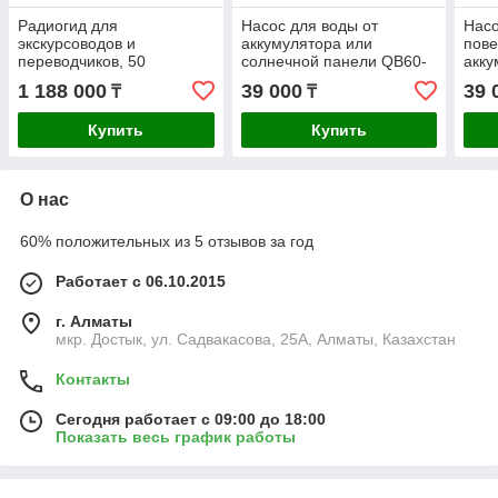
Радиогид для
Насос для воды от
Насо
экскурсоводов и
аккумулятора или
пове
переводчиков, 50
солнечной панели QB60-
акку
приемников, 2
12- 200Вт, 25м, 2,1 м3/ч,
15м,
1 188 000
39 000
39 
₸
₸
передатчика, 5 зарядных
12В
станций, кейс
Купить
Купить
О нас
60% положительных из 5 отзывов за год
Работает с 06.10.2015
г. Алматы
мкр. Достык, ул. Садвакасова, 25А, Алматы, Казахстан
Контакты
Сегодня работает с 09:00 до 18:00
Показать весь график работы