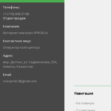
+7 (776) 008-37-88
Отдел продаж
Интернет-магазин VPROK.kz
Оператор колл-центра
мкр. Достык, ул. Садвакасова, 25А,
Алматы, Казахстан
vsevprok1@gmail.com
Навигация
На главную
О компании