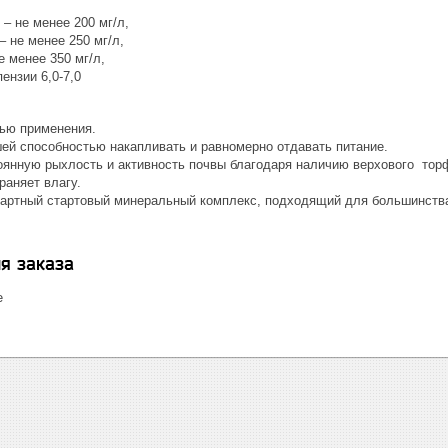
– не менее 200 мг/л,
 не менее 250 мг/л,
е менее 350 мг/л,
ензии 6,0-7,0
ью применения.
ей способностью накапливать и равномерно отдавать питание.
оянную рыхлость и активность почвы благодаря наличию верхового торф
раняет влагу.
артный стартовый минеральный комплекс, подходящий для большинства
я заказа
е