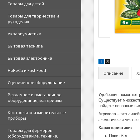
Товары для детей
Товары для творчества и
рукоделия
Аквариумистика
Бытовая техника
Бытовая электроника
HoReCa и Fast-Food
Описание
Х
Сценическое оборудование
Рекламное и выставочное
Удобрения помогают 
оборудование, материалы
Существует множеств
найдете основные ви
Контрольно-измерительные
Агрикола – это лине
приборы
экологически чистые
Характеристики:
Товары для фермеров
(оборудование, техника,
Пакет 6 л