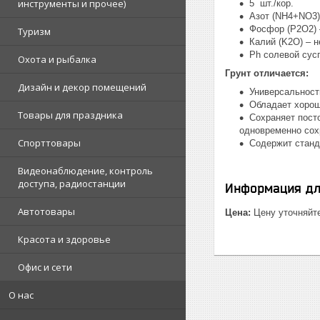
инструменты и прочее)
5 шт./кор.
Азот (NH4+NO3) 
Фосфор (P2O2) –
Туризм
Калий (K2O) – н
Ph солевой сусп
Охота и рыбалка
Грунт отличается:
Дизайн и декор помещений
Универсальност
Обладает хорош
Товары для праздника
Сохраняет пост
одновременно сох
Спорттовары
Содержит станд
Видеонаблюдение, контроль
доступа, радиостанции
Информация дл
Автотовары
Цена:
Цену уточняйт
Красота и здоровье
Офис и сети
О нас