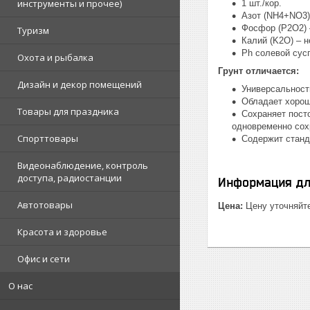
инструменты и прочее)
1 шт./кор.
Азот (NH4+NO3) 
Фосфор (P2O2) –
Туризм
Калий (K2O) – н
Ph солевой сусп
Охота и рыбалка
Грунт отличается:
Дизайн и декор помещений
Универсальност
Обладает хорош
Товары для праздника
Сохраняет пост
одновременно сох
Спорттовары
Содержит станд
Видеонаблюдение, контроль
доступа, радиостанции
Информация дл
Автотовары
Цена:
Цену уточняйт
Красота и здоровье
Офис и сети
О нас