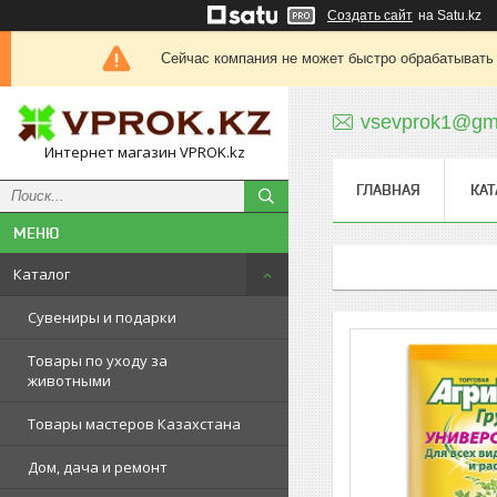
Создать сайт
на Satu.kz
Сейчас компания не может быстро обрабатывать 
vsevprok1@gm
Интернет магазин VPROK.kz
ГЛАВНАЯ
КАТ
Каталог
Сувениры и подарки
Товары по уходу за
животными
Товары мастеров Казахстана
Дом, дача и ремонт