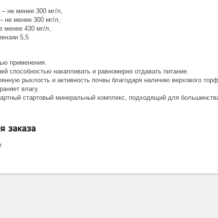
– не менее 300 мг/л,
 не менее 300 мг/л,
е менее 430 мг/л,
ензии 5,5
ью применения.
ей способностью накапливать и равномерно отдавать питание.
оянную рыхлость и активность почвы благодаря наличию верхового торф
раняет влагу.
артный стартовый минеральный комплекс, подходящий для большинства
я заказа
е