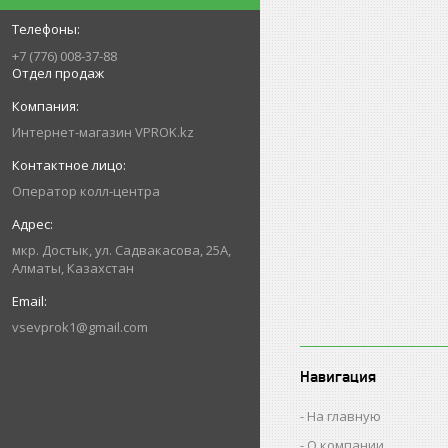
+7 (776) 008-37-88
Отдел продаж
Интернет-магазин VPROK.kz
Оператор колл-центра
мкр. Достык, ул. Садвакасова, 25А,
Алматы, Казахстан
vsevprok1@gmail.com
Навигация
На главную
О компании