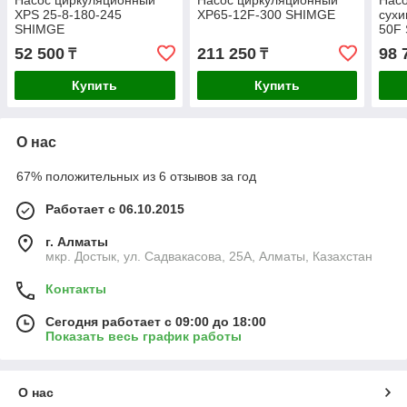
Насос циркуляционный
Насос циркуляционный
Насо
XPS 25-8-180-245
XP65-12F-300 SHIMGE
сухи
SHIMGE
50F
52 500
211 250
98 
₸
₸
Купить
Купить
О нас
67% положительных из 6 отзывов за год
Работает с 06.10.2015
г. Алматы
мкр. Достык, ул. Садвакасова, 25А, Алматы, Казахстан
Контакты
Сегодня работает с 09:00 до 18:00
Показать весь график работы
О нас