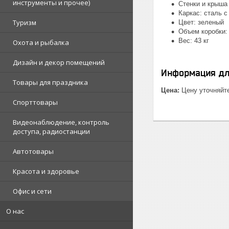
инструменты и прочее)
Стенки и крыша 
Каркас: сталь 
Туризм
Цвет: зеленый
Объем коробки: 
Вес: 43 кг
Охота и рыбалка
Дизайн и декор помещений
Информация дл
Товары для праздника
Цена:
Цену уточняйт
Спорттовары
Видеонаблюдение, контроль
доступа, радиостанции
Автотовары
Красота и здоровье
Офис и сети
О нас