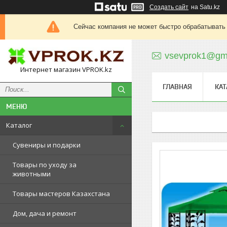
Создать сайт
на Satu.kz
Сейчас компания не может быстро обрабатывать 
vsevprok1@gm
Интернет магазин VPROK.kz
ГЛАВНАЯ
КАТ
Каталог
Сувениры и подарки
Товары по уходу за
животными
Товары мастеров Казахстана
Дом, дача и ремонт