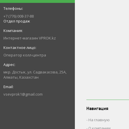
+7 (776) 008-37-88
Отдел продаж
Интернет-магазин VPROK.kz
Оператор колл-центра
мкр. Достык, ул. Садвакасова, 25А,
Алматы, Казахстан
vsevprok1@gmail.com
Навигация
На главную
О компании