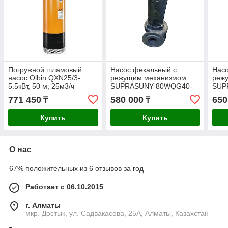
Погружной шламовый
Насос фекальный с
Насо
насос Olbin QXN25/3-
режущим механизмом
реж
5.5кВт, 50 м, 25м3/ч
SUPRASUNY 80WQG40-
SUP
28-7.5, 39.5м, 102м3/ч
23-7
771 450
580 000
650
₸
₸
Купить
Купить
О нас
67% положительных из 6 отзывов за год
Работает с 06.10.2015
г. Алматы
мкр. Достык, ул. Садвакасова, 25А, Алматы, Казахстан