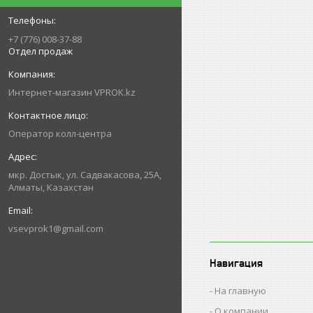
+7 (776) 008-37-88
Отдел продаж
Интернет-магазин VPROK.kz
Оператор колл-центра
мкр. Достык, ул. Садвакасова, 25А,
Алматы, Казахстан
vsevprok1@gmail.com
Навигация
На главную
О компании