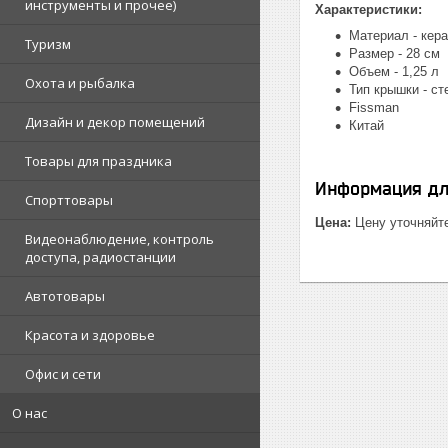
инструменты и прочее)
Характеристики:
Материал - кер
Туризм
Размер - 28 см
Объем - 1,25 л
Охота и рыбалка
Тип крышки - с
Fissman
Дизайн и декор помещений
Китай
Товары для праздника
Информация дл
Спорттовары
Цена:
Цену уточняйт
Видеонаблюдение, контроль
доступа, радиостанции
Автотовары
Красота и здоровье
Офис и сети
О нас