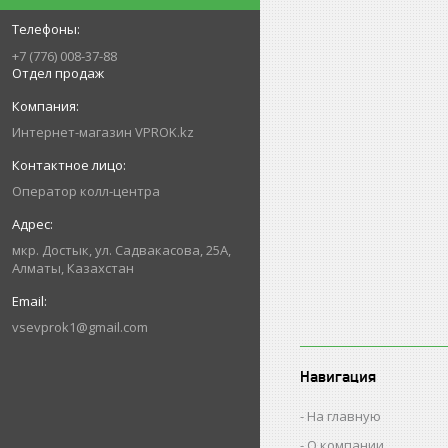
+7 (776) 008-37-88
Отдел продаж
Интернет-магазин VPROK.kz
Оператор колл-центра
мкр. Достык, ул. Садвакасова, 25А,
Алматы, Казахстан
vsevprok1@gmail.com
Навигация
На главную
О компании