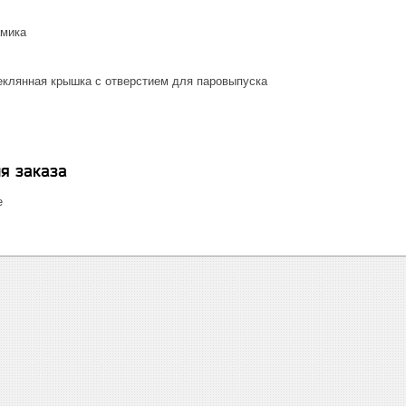
амика
теклянная крышка с отверстием для паровыпуска
я заказа
е