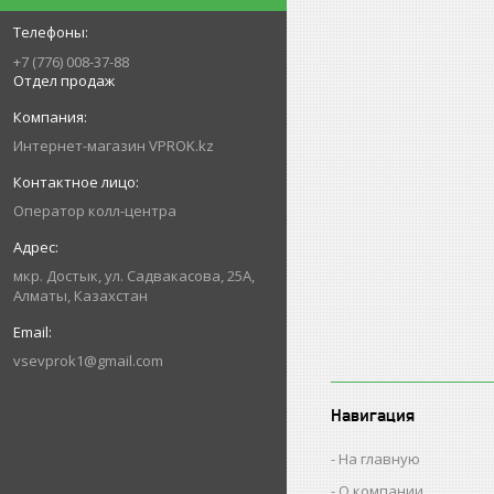
+7 (776) 008-37-88
Отдел продаж
Интернет-магазин VPROK.kz
Оператор колл-центра
мкр. Достык, ул. Садвакасова, 25А,
Алматы, Казахстан
vsevprok1@gmail.com
Навигация
На главную
О компании