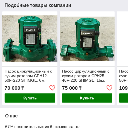
Подобные товары компании
Насос циркуляционный c
Насос циркуляционный c
Насо
сухим ротором CPH12-
сухим ротором CPH25-
сухи
50F-220 SHIMGE, 6м,
40F-220 SHIMGE, 15м,
50F-
15м3/ч
9м3/ч
18м3
70 000
75 000
109
₸
₸
Купить
Купить
О нас
67% положительных из 6 отзывов за год