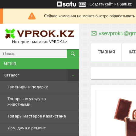
Создать сайт
на Satu.kz
Сейчас компания не может быстро обрабатывать 
vsevprok1@gm
Интернет магазин VPROK.kz
ГЛАВНАЯ
КАТ
Каталог
Сувениры и подарки
Товары по уходу за
животными
Товары мастеров Казахстана
Дом, дача и ремонт