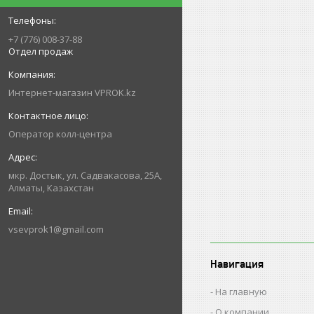
+7 (776) 008-37-88
Отдел продаж
Интернет-магазин VPROK.kz
Оператор колл-центра
мкр. Достык, ул. Садвакасова, 25А,
Алматы, Казахстан
vsevprok1@gmail.com
Навигация
На главную
О компании