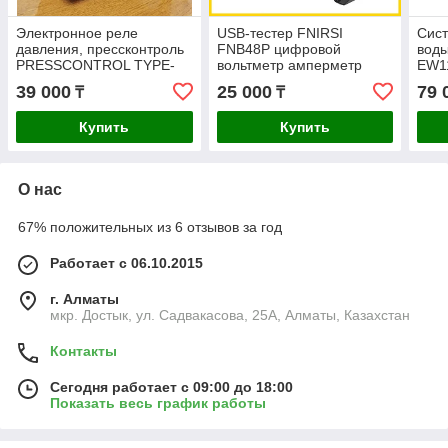
Электронное реле
USB-тестер FNIRSI
Сис
давления, прессконтроль
FNB48P цифровой
воды
PRESSCONTROL TYPE-
вольтметр амперметр
EW11
IV/2,2 кВт, 1 1/2"
труб
39 000
25 000
79 
₸
₸
Купить
Купить
О нас
67% положительных из 6 отзывов за год
Работает с 06.10.2015
г. Алматы
мкр. Достык, ул. Садвакасова, 25А, Алматы, Казахстан
Контакты
Сегодня работает с 09:00 до 18:00
Показать весь график работы