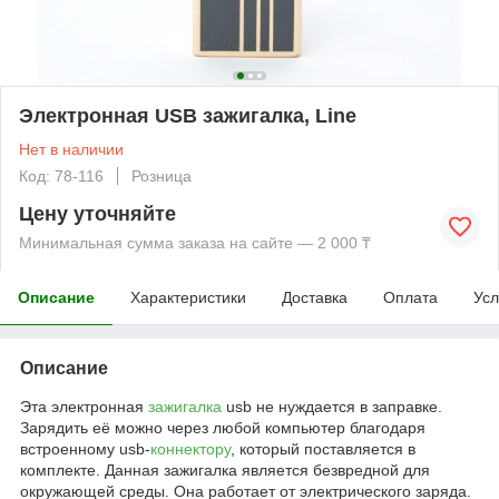
Электронная USB зажигалка, Line
Нет в наличии
Код: 78-116
Розница
Цену уточняйте
Минимальная сумма заказа на сайте — 2 000 ₸
Описание
Характеристики
Доставка
Оплата
Усл
Описание
Эта электронная
зажигалка
usb не нуждается в заправке.
Зарядить её можно через любой компьютер благодаря
встроенному usb-
коннектору
, который поставляется в
комплекте. Данная зажигалка является безвредной для
окружающей среды. Она работает от электрического заряда.