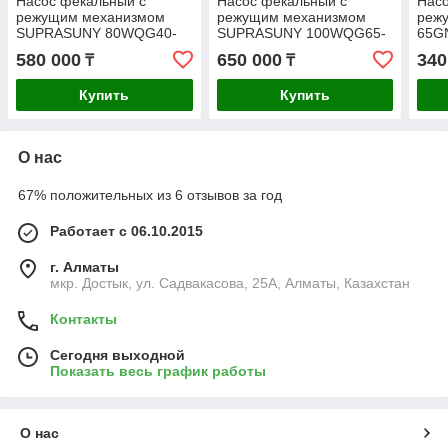
Насос фекальный с
Насос фекальный с
Насо
режущим механизмом
режущим механизмом
реж
SUPRASUNY 80WQG40-
SUPRASUNY 100WQG65-
65G
28-7.5, 39.5м, 102м3/ч
23-7.5, 39м, 120м3/ч
26м3
580 000
650 000
340
₸
₸
Купить
Купить
О нас
67% положительных из 6 отзывов за год
Работает с 06.10.2015
г. Алматы
мкр. Достык, ул. Садвакасова, 25А, Алматы, Казахстан
Контакты
Сегодня выходной
Показать весь график работы
О нас