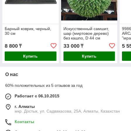
Барный коврик, черный,
Искусственный самшит,
998
30 см
шар (миртовое дерево)
ARC
без кашпо, D 44 см
"мр
сили
8 800
33 000
5 5
₸
₸
цве
(жар
Купить
Купить
О нас
60% положительных из 5 отзывов за год
Работает с 06.10.2015
г. Алматы
мкр. Достык, ул. Садвакасова, 25А, Алматы, Казахстан
Контакты