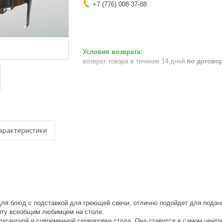
+7 (776) 008-37-88
возврат товара в течение 14 дней
по догово
арактеристики
ля блюд с подставкой для греющей свечи, отлично подойдет для подачи
иту всеобщим любимцем на столе.
егантной и современной сервировки стола. Она ставится в самом цент