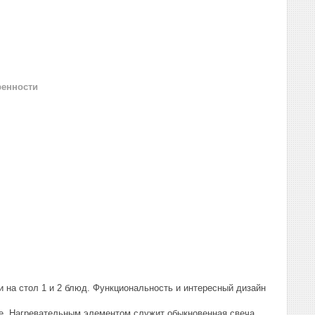
ренности
 на стол 1 и 2 блюд. Функциональность и интересный дизайн
ре. Нагревательным элементом служит обыкновенная свеча.