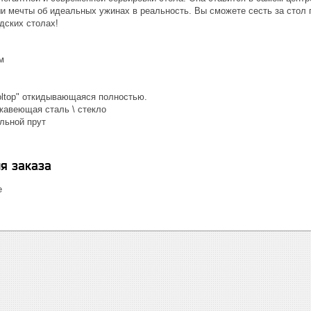
и мечты об идеальных ужинах в реальность. Вы сможете сесть за стол 
дских столах!
м
м
oltop" откидывающаяся полностью.
ржавеющая сталь \ стекло
льной прут
я заказа
е