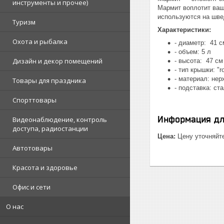
инструменты и прочее)
Мармит воплотит ваш
используются на шве
Туризм
Характеристики:
Охота и рыбалка
- диаметр: 41 с
- объем: 5 л
Дизайн и декор помещений
- высота: 47 с
- тип к
рышки:
"r
- материал: не
Товары для праздника
- подставка: с
та
Спорттовары
Информация дл
Видеонаблюдение, контроль
доступа, радиостанции
Цена:
Цену уточняйт
Автотовары
Красота и здоровье
Офис и сети
О нас