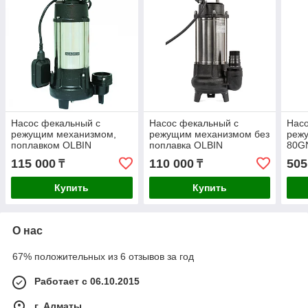
Насос фекальный с
Насос фекальный с
Насо
режущим механизмом,
режущим механизмом без
реж
поплавком OLBIN
поплавка OLBIN
80GN
OL900DZF, 13м, 16м3/ч
OL900DZF-pro, 13м,
45м3
115 000
110 000
505
₸
₸
16м3/ч
Купить
Купить
О нас
67% положительных из 6 отзывов за год
Работает с 06.10.2015
г. Алматы