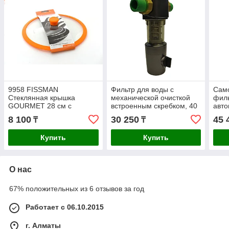
9958 FISSMAN
Фильтр для воды с
Сам
Стеклянная крышка
механической очисткой
филь
GOURMET 28 см с
встроенным скребком, 40
авто
оранжевым силиконовым
микрон, 6 м3/ч
тайм
8 100
30 250
45 
₸
₸
ободком
40 м
Купить
Купить
О нас
67% положительных из 6 отзывов за год
Работает с 06.10.2015
г. Алматы