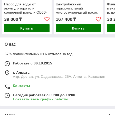
Насос для воды от
Центробежный
Филь
аккумулятора или
горизонтальный
меха
солнечной панели QB60-
многоступенчатый насос
встр
12- 200Вт, 25м, 2,1 м3/ч,
для холодной и горячей
микр
39 000
167 400
30 
₸
₸
12В
воды SHIMGE BW8-4,
39м, 10 м3/ч
Купить
Купить
О нас
67% положительных из 6 отзывов за год
Работает с 06.10.2015
г. Алматы
мкр. Достык, ул. Садвакасова, 25А, Алматы, Казахстан
Контакты
Сегодня работает с 09:00 до 18:00
Показать весь график работы