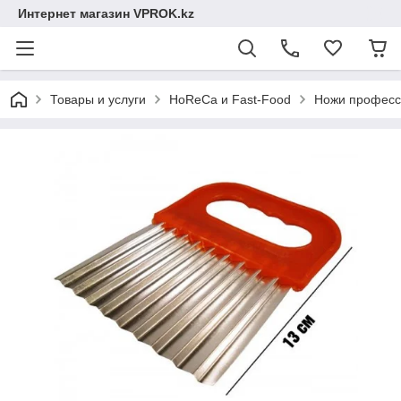
Интернет магазин VPROK.kz
Товары и услуги
HoReCa и Fast-Food
Ножи професс