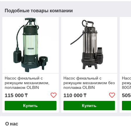
Подобные товары компании
Насос фекальный с
Насос фекальный с
Насо
режущим механизмом,
режущим механизмом без
реж
поплавком OLBIN
поплавка OLBIN
80GN
OL900DZF, 13м, 16м3/ч
OL900DZF-pro, 13м,
45м3
115 000
110 000
505
₸
₸
16м3/ч
Купить
Купить
О нас