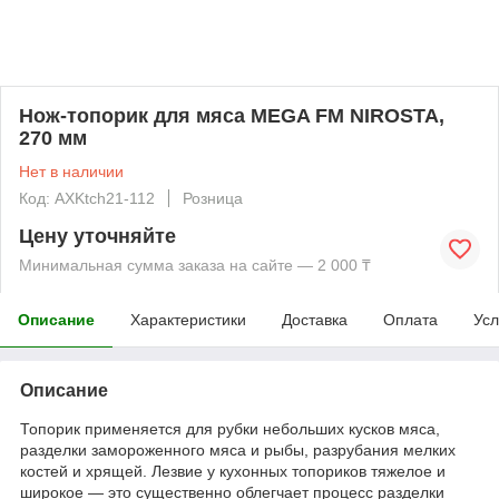
Нож-топорик для мяса MEGA FM NIROSTA,
270 мм
Нет в наличии
Код: AXKtch21-112
Розница
Цену уточняйте
Минимальная сумма заказа на сайте — 2 000 ₸
Описание
Характеристики
Доставка
Оплата
Усл
Описание
Топорик применяется для рубки небольших кусков мяса,
разделки замороженного мяса и рыбы, разрубания мелких
костей и хрящей. Лезвие у кухонных топориков тяжелое и
широкое — это существенно облегчает процесс разделки