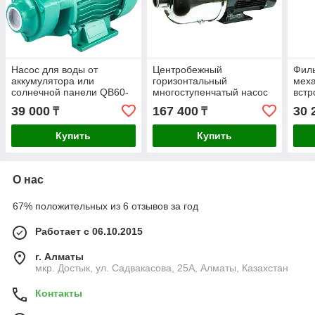
Насос для воды от
Центробежный
Филь
аккумулятора или
горизонтальный
меха
солнечной панели QB60-
многоступенчатый насос
встр
12- 200Вт, 25м, 2,1 м3/ч,
для холодной и горячей
микр
39 000
167 400
30 
₸
₸
12В
воды SHIMGE BW8-4,
39м, 10 м3/ч
Купить
Купить
О нас
67% положительных из 6 отзывов за год
Работает с 06.10.2015
г. Алматы
мкр. Достык, ул. Садвакасова, 25А, Алматы, Казахстан
Контакты