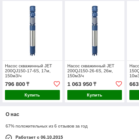
Насос скважинный JET
Насос скважинный JET
Насо
200QJ150-17-6S, 17м,
200QJ150-26-6S, 26м,
150Q
150м3/ч
150м3/ч
10м3
796 800
1 063 950
663
₸
₸
Купить
Купить
О нас
67% положительных из 6 отзывов за год
Работает с 06.10.2015