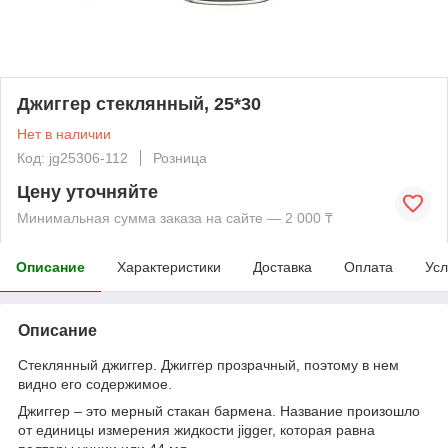
Джиггер стеклянный, 25*30
Нет в наличии
Код: jg25306-112
Розница
Цену уточняйте
Минимальная сумма заказа на сайте — 2 000 ₸
Описание
Характеристики
Доставка
Оплата
Усл
Описание
Стеклянный джиггер. Джиггер прозрачный, поэтому в нем
видно его содержимое.
Джиггер – это мерный стакан бармена. Название произошло
от единицы измерения жидкости jigger, которая равна