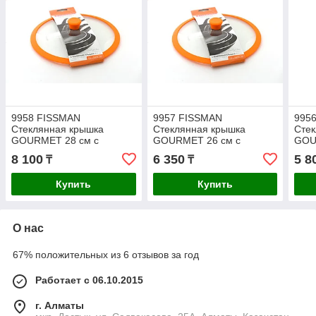
9958 FISSMAN
9957 FISSMAN
995
Стеклянная крышка
Стеклянная крышка
Сте
GOURMET 28 см с
GOURMET 26 см с
GOU
оранжевым силиконовым
оранжевым силиконовым
ора
8 100
6 350
5 8
₸
₸
ободком
ободком
обо
Купить
Купить
О нас
67% положительных из 6 отзывов за год
Работает с 06.10.2015
г. Алматы