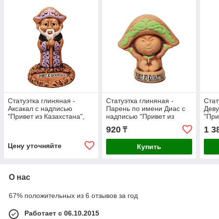
Статуэтка глиняная -
Статуэтка глиняная -
Стат
Аксакал с надписью
Парень по имени Диас с
Деву
"Привет из Казахстана",
надписью "Привет из
"При
14 см
Казахстана", 8 см
920
1 3
₸
Цену уточняйте
Купить
О нас
67% положительных из 6 отзывов за год
Работает с 06.10.2015