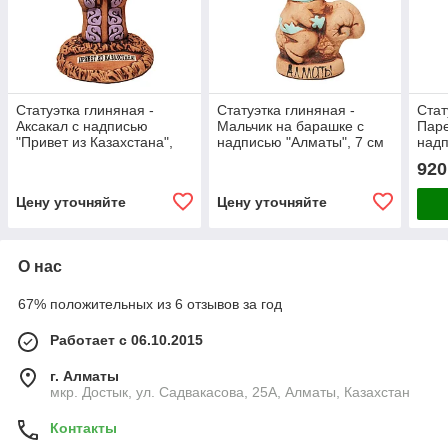
Статуэтка глиняная -
Статуэтка глиняная -
Стат
Аксакал с надписью
Мальчик на барашке с
Паре
"Привет из Казахстана",
надписью "Алматы", 7 см
надп
14 см
см
920
Цену уточняйте
Цену уточняйте
О нас
67% положительных из 6 отзывов за год
Работает с 06.10.2015
г. Алматы
мкр. Достык, ул. Садвакасова, 25А, Алматы, Казахстан
Контакты