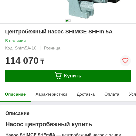
Центробежный насос SHIMGE SHFm 5A
В наличии
Код: Shfm5A-10
Розница
114 070
₸
Купить
Описание
Характеристики
Доставка
Оплата
Усл
Описание
Насос центробежный купить
Насос SHIMGE SHFm5A
― центробежный насос с одним