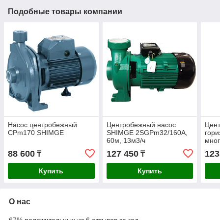
Подобные товары компании
Насос центробежный
Центробежный насос
Цен
CPm170 SHIMGE
SHIMGE 2SGPm32/160A,
гори
60м, 13м3/ч
мног
для 
88 600
127 450
123
₸
₸
вод
53,5
Купить
Купить
О нас