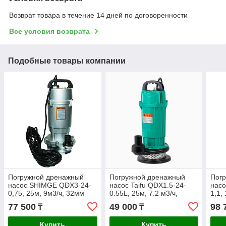
Возврат товара в течение 14 дней по договоренности
Все условия возврата
Подобные товары компании
Погружной дренажный
Погружной дренажный
Пог
насос SHIMGE QDX3-24-
насос Taifu QDX1.5-24-
нас
0,75, 25м, 9м3/ч, 32мм
0.55L, 25м, 7.2 м3/ч,
1,1,
выход 25 мм
77 500
49 000
98 
₸
₸
Купить
Купить