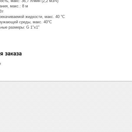
сть, макс: 36,7 л/мин (2,2 м3/ч)
ния, макс.: 8 м
Вт
рекачиваемой жидкости, макс. 40 °C
ружающей среды, макс. 40°C
ные размеры: G 1"x1"
я заказа
е