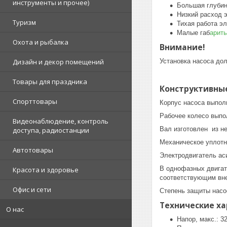
инструменты и прочее)
Большая глубин
Низкий расход 
Туризм
Тихая работа э
Малые габ
арит
Охота и рыбалка
Внимание!
Дизайн и декор помещений
Установка насоса до
Товары для праздника
Конструктивны
Спорттовары
Корпус насоса выпол
Рабочее колесо выпо
Видеонаблюдение, контроль
Вал изготовлен из не
доступа, радиостанции
Механическое уплотн
Автотовары
Электродвигатель ас
В однофазных двигат
Красота и здоровье
соответствующим вн
Офис и сети
Степень защиты насо
Технические ха
О нас
Напор, макс.: 3