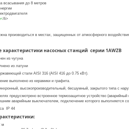
а всасывания до 8 метров
энергии
лектродвигателя
ы<
/li>
лжна производиться в местах, защищенных от атмосферного воздействи
е характеристики насосных станций серии 1AWZB
нен из чугуна
лнено из латуни
ржавеющей стали AISI 316 (AISI 416 до 0.75 кВт).
ение выполнено из керамики и графита.
инхронный, высокопроизводительный, бесшумный, закрытого типа с нар
елях предусмотрено встроенное термозащитное устройство (аварийный
ешним аварийным выключателем, подключение которого выполняется с
са IP 44
рактеристики:
2 м