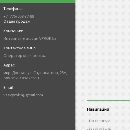
+7 (776) 008-37-88
Отдел продаж
Интернет-магазин VPROK.kz
Оператор колл-центра
мкр. Достык, ул. Садвакасова, 25А,
Алматы, Казахстан
vsevprok1@gmail.com
Навигация
На главную
О компании