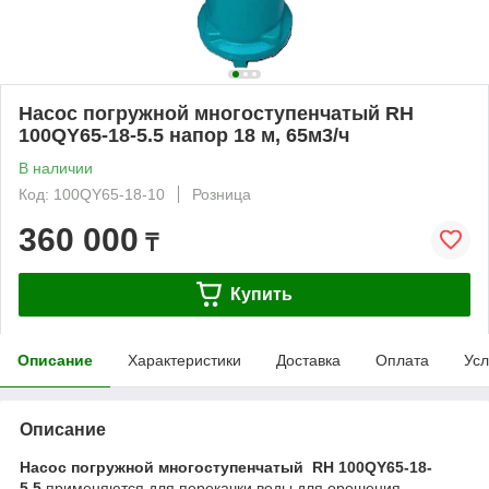
Насос погружной многоступенчатый RH
100QY65-18-5.5 напор 18 м, 65м3/ч
В наличии
Код: 100QY65-18-10
Розница
360 000
₸
Купить
Описание
Характеристики
Доставка
Оплата
Усл
Описание
Насос погружной многоступенчатый RH 100QY65-18-
5.5
применяются для перекачки воды для орошения,