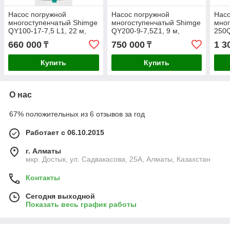
Насос погружной
Насос погружной
Насо
многоступенчатый Shimge
многоступенчатый Shimge
мног
QY100-17-7,5 L1, 22 м,
QY200-9-7,5Z1, 9 м,
250Q
125 м3/ч
247м3/ч
12 м
660 000
750 000
1 3
₸
₸
Купить
Купить
О нас
67% положительных из 6 отзывов за год
Работает с 06.10.2015
г. Алматы
мкр. Достык, ул. Садвакасова, 25А, Алматы, Казахстан
Контакты
Сегодня выходной
Показать весь график работы