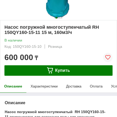
Насос погружной многоступенчатый RH
150QY160-15-11 15 м, 160м3/ч
В наличии
Код: 150QY160-15-10
Розница
600 000
₸
Купить
Описание
Характеристики
Доставка
Оплата
Усл
Описание
Насос погружной многоступенчатый RH 150QY160-15-
11
применяются для перекачки воды для орошения,