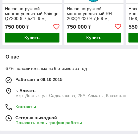
Насос погружной
Насос погружной
Насо
многоступенчатый Shimge
многоступенчатый RH
мног
QY200-9-7,5Z1, 9 м,
200QY200-9-7,5 9 м,
150Q
247м3/ч
200м3/ч
100м
750 000
750 000
550
₸
₸
Купить
Купить
О нас
67% положительных из 6 отзывов за год
Работает с 06.10.2015
г. Алматы
мкр. Достык, ул. Садвакасова, 25А, Алматы, Казахстан
Контакты
Сегодня выходной
Показать весь график работы