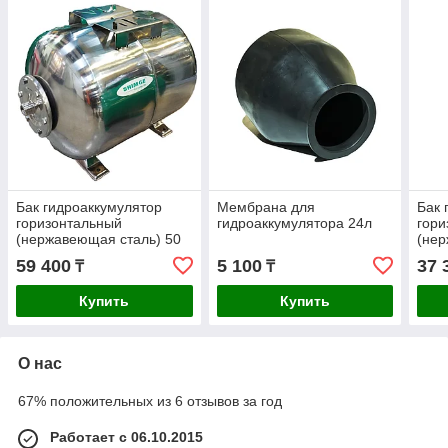
Бак гидроаккумулятор
Мембрана для
Бак 
горизонтальный
гидроаккумулятора 24л
гори
(нержавеющая сталь) 50
(нер
л. SHIMGE
л. 
59 400
5 100
37 
₸
₸
Купить
Купить
О нас
67% положительных из 6 отзывов за год
Работает с 06.10.2015